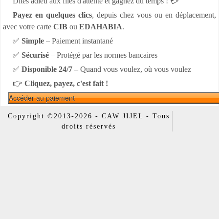
Dites adieu aux files d'attente et gagnez du temps ! 💳
Payez en quelques clics
, depuis chez vous ou en déplacement,
avec votre carte
CIB
ou
EDAHABIA
.
✅
Simple
– Paiement instantané
✅
Sécurisé
– Protégé par les normes bancaires
✅
Disponible 24/7
– Quand vous voulez, où vous voulez
👉
Cliquez, payez, c'est fait !
Accéder au paiement
Copyright ©2013-2026 - CAW JIJEL - Tous
droits réservés