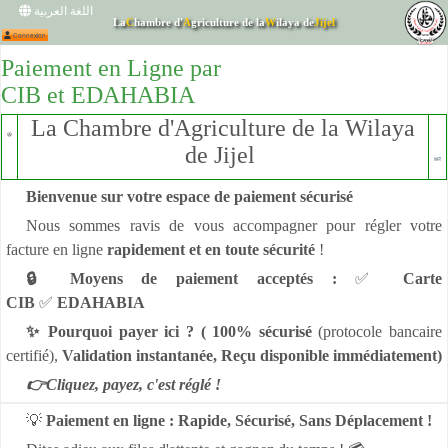
اللغة العربية
La
C
hambre d'
A
griculture de la
W
ilaya de
Jijel
Paiement en Ligne par
Connexion
CIB et EDAHABIA
La Chambre d'Agriculture de la Wilaya
de Jijel
Bienvenue sur votre espace de paiement sécurisé
Nous sommes ravis de vous accompagner pour régler votre
facture en ligne
rapidement et en toute sécurité
!
🔒 Moyens de paiement acceptés :
✅
Carte
CIB
✅
EDAHABIA
✨ Pourquoi payer ici ? (
100% sécurisé
(protocole bancaire
certifié),
Validation instantanée,
Reçu disponible immédiatement)
👉Cliquez, payez, c'est réglé !
💡
Paiement en ligne : Rapide, Sécurisé, Sans Déplacement !