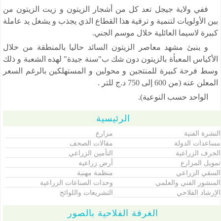
ففي ولاية جيجل تعد كل من أشجار الزيتون و زيت الزيتون من
بين الأولويات لتنمية و ترقية هذا القطاع الذي يجذب و يشغل يد عاملة
كبيرة لاسيما العائلية خلال موسم الجني.
و ينبئ مشهد معاصر الزيتون السائد حاليا بالمنطقة من خلال
الأكياس المعبأة بالزيتون دون شك ب"سنة جيدة" لهذه الشعبة و ذلك
وسط فرحة كبيرة للمنتجين و محولين و المستهلكين بالرغم السعر
المعلن عنه (من 600 إلى 750 د.ج للتر .
الواحد حسب النوعية).
الرئيسية
النشرة الفنية
مزارع
مساعدات الدولة
مقالات الصحف
الحرف الزراعية
التأمين الزراعي
تمويل المزارع
أرض زراعية
السقي الزراعي
منظمة مهنية
المنشور الفني والعلمي
وحدات الصناعات الزراعية
الإرشاد الفلاحي
التشريعات واللوائح
الغرفة الفلاحية بالصور