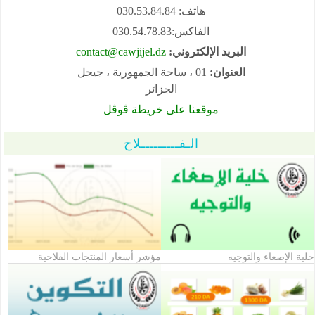
هاتف: 030.53.84.84
الفاكس:030.54.78.83
البريد الإلكتروني:
contact@cawjijel.dz
العنوان:
01 ، ساحة الجمهورية ، جيجل
الجزائر
موقعنا على خريطة ڤوڤل
الـفـــــــــلاح
خلية الإصغاء والتوجيه
مؤشر أسعار المنتجات الفلاحية