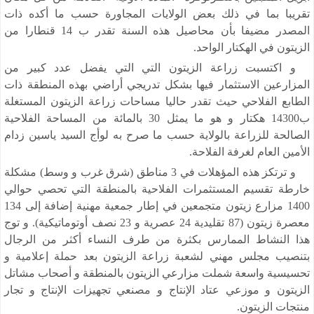
تقريبا بما في ذلك بعض الولايات المجاورة حسب ما أكده ذات
المصدر مضيفا بأن محاصيل هذه السنة تقدر ب 14 قنطارا من
الزيتون في الهكتار الواحد.
و اكتسبت زراعة الزيتون التي التي يفضل عدد كبير من
المزارعين الاستثمار فيها بشكل تدريجي أراضي بهذه المنطقة ذات
الطابع الفلاحي حيث تقدر حاليا مساحات زراعة الزيتون المستغلة
ب14300 هكتار و هو ما يمثل 30 بالمائة من المساحة الفلاحية
الصالحة للزراعة بالولاية حسب ما صرح به لوأج السيد ياسين زدام
الأمين العام لغرفة الفلاحة.
و ترتكز هذه المؤهلات في 3 مناطق (شرق غرب و وسط) مشكلة
خارطة تقسيم المستثمرات الفلاحية بالمنطقة التي تحصي حوالي
1400 مزارع زيتون متجمعين في إطار جمعية مهنية إضافة إلى 134
معصرة زيتون (87 تقليدية 24 عصرية و 23 نصف أوتوماتيكية). و توج
هذا النشاط الممارس بكثرة من طرف النساء أكثر من الرجال
بتنصيب مجلس مهني لشعبة زراعة الزيتون بعد حملة إعلامية و
تحسيسية واسعة شملت مزارعي الزيتون بالمنطقة و أصحاب مشاتل
الزيتون و موزعي عتاد الإنتاج و مصنعي تجهيزات الإنتاج و تجار
منتجات الزيتون.