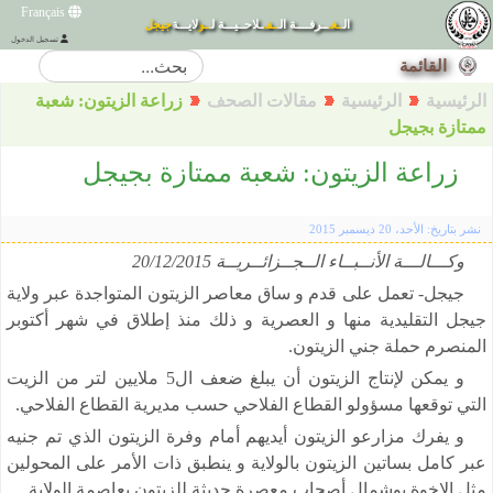
Français
الـ
ـغـ
ــرفــــة الـ
ـفـ
ـلاحــيـــة لـ
ـو
لايـــة
جيجل
القائمة
تسجيل الدخول
الرئيسية
الرئيسية
مقالات الصحف
زراعة الزيتون: شعبة
ممتازة بجيجل
زراعة الزيتون: شعبة ممتازة بجيجل
نشر بتاريخ: الأحد، 20 ديسمبر 2015
وكـــالـــة الأنــبــاء الــجــزائــريــة 20/12/2015
جيجل- تعمل على قدم و ساق معاصر الزيتون المتواجدة عبر ولاية
جيجل التقليدية منها و العصرية و ذلك منذ إطلاق في شهر أكتوبر
المنصرم حملة جني الزيتون.
و يمكن لإنتاج الزيتون أن يبلغ ضعف ال5 ملايين لتر من الزيت
التي توقعها مسؤولو القطاع الفلاحي حسب مديرية القطاع الفلاحي.
و يفرك مزارعو الزيتون أيديهم أمام وفرة الزيتون الذي تم جنيه
عبر كامل بساتين الزيتون بالولاية و ينطبق ذات الأمر على المحولين
مثل الإخوة بوشمال أصحاب معصرة حديثة للزيتون بعاصمة الولاية.