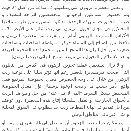
و تعمل معصرة الزيتون التي يمتلكونها 22 ساعة من أصل 24 حيث
يتم تخصيص الساعتين الوحيدتين المخصصتين للراحة لتنظيف و
صيانة التجهيزات. و بهذه الوحدة العائلية المسيرة من طرف ملاكها
المحنكين في مجال تحويل الزيتون إلى زيت تتناثر على الأرض آلاف
الأكياس المملوءة بالزيتون أمام أو بالقرب من معصرة الزيتون و
تلاحظ من الصباح إلى المساء حركية متواصلة لشاحنات و شاحنات
صغيرة من أجل إنزال هذا المنتج الثمين المجمع لهذه الشجرة العريقة
و بعد الاستلام و التحويل يأتي موعد المنتج النهائي (زيت الزيتون).
و لا تزال تستعمل عملية تخزين الزيتون في أكياس من النايلون
التي أضحت غيرمسايرة للعصر رغم أنها تؤثر سلبا على نوعية زيت
الزيتون من خلال على وجه الخصوص معدل الحموضة المرتفع ففي
واقع الأمر حسب ما أوضحه الإخوة بوشمال فإن معدل الحموضة
المنخفض يشكل الشرط "الذي لا غنى عنه" من أجل وضع هذا الزيت
بالأسواق الخارجية. و تعمل سلسلتا إنتاج هذه المعصرة دون توقف
من أجل تقديم في نهاية المطاف زيت جد مطلوب في السوق المحلية
و حتى عبر باقي مناطق الوطن.
و بإمكان حملة عصر الزيتون أن تتواصل إلى غاية شهري مارس أو
أبريل المقبلين بالنظرلوفرة "المادة الأولية" القادمة من كل مكان