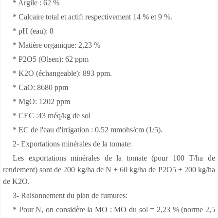
* Argile : 62 %
* Calcaire total et actif: respectivement 14 % et 9 %.
* pH (eau): 8
* Matière organique: 2,23 %
* P2O5 (Olsen): 62 ppm
* K2O (échangeable): 893 ppm.
* CaO: 8680 ppm
* MgO: 1202 ppm
* CEC :43 méq/kg de sol
* EC de l'eau d'irrigation : 0,52 mmohs/cm (1/5).
2- Exportations minérales de la tomate:
Les exportations minérales de la tomate (pour 100 T/ha de
rendement) sont de 200 kg/ha de N + 60 kg/ha de P2O5 + 200 kg/ha
de K2O.
3- Raisonnement du plan de fumures:
* Pour N, on considère la MO : MO du sol = 2,23 % (norme 2,5