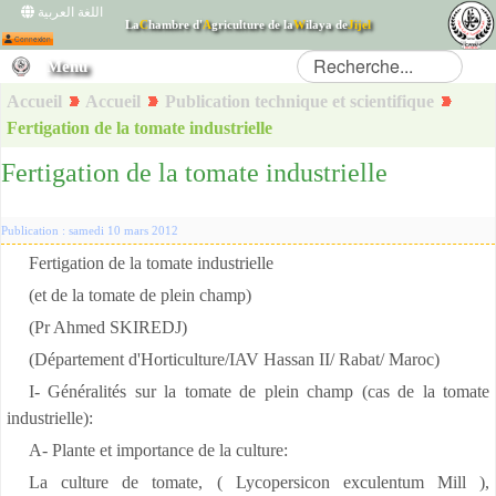
اللغة العربية
La
C
hambre d'
A
griculture de la
W
ilaya de
Jijel
Menu
Connexion
Accueil
Accueil
Publication technique et scientifique
Fertigation de la tomate industrielle
Fertigation de la tomate industrielle
Publication : samedi 10 mars 2012
Fertigation de la tomate industrielle
(et de la tomate de plein champ)
(Pr Ahmed SKIREDJ)
(Département d'Horticulture/IAV Hassan II/ Rabat/ Maroc)
I- Généralités sur la tomate de plein champ (cas de la tomate
industrielle):
A- Plante et importance de la culture:
La culture de tomate, ( Lycopersicon exculentum Mill ),