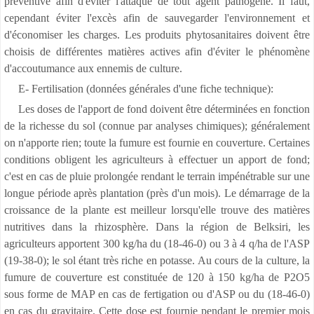
préventive afin d'éviter l'attaque de tout agent pathogène. Il faut,
cependant éviter l'excès afin de sauvegarder l'environnement et
d'économiser les charges. Les produits phytosanitaires doivent être
choisis de différentes matières actives afin d'éviter le phénomène
d'accoutumance aux ennemis de culture.
E- Fertilisation (données générales d'une fiche technique):
Les doses de l'apport de fond doivent être déterminées en fonction
de la richesse du sol (connue par analyses chimiques); généralement
on n'apporte rien; toute la fumure est fournie en couverture. Certaines
conditions obligent les agriculteurs à effectuer un apport de fond;
c'est en cas de pluie prolongée rendant le terrain impénétrable sur une
longue période après plantation (près d'un mois). Le démarrage de la
croissance de la plante est meilleur lorsqu'elle trouve des matières
nutritives dans la rhizosphère. Dans la région de Belksiri, les
agriculteurs apportent 300 kg/ha du (18-46-0) ou 3 à 4 q/ha de l'ASP
(19-38-0); le sol étant très riche en potasse. Au cours de la culture, la
fumure de couverture est constituée de 120 à 150 kg/ha de P2O5
sous forme de MAP en cas de fertigation ou d'ASP ou du (18-46-0)
en cas du gravitaire. Cette dose est fournie pendant le premier mois