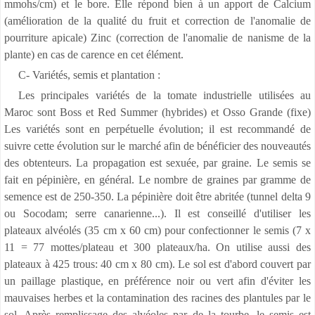
mmohs/cm) et le bore. Elle répond bien à un apport de Calcium
(amélioration de la qualité du fruit et correction de l'anomalie de
pourriture apicale) Zinc (correction de l'anomalie de nanisme de la
plante) en cas de carence en cet élément.
C- Variétés, semis et plantation :
Les principales variétés de la tomate industrielle utilisées au
Maroc sont Boss et Red Summer (hybrides) et Osso Grande (fixe)
Les variétés sont en perpétuelle évolution; il est recommandé de
suivre cette évolution sur le marché afin de bénéficier des nouveautés
des obtenteurs. La propagation est sexuée, par graine. Le semis se
fait en pépinière, en général. Le nombre de graines par gramme de
semence est de 250-350. La pépinière doit être abritée (tunnel delta 9
ou Socodam; serre canarienne...). Il est conseillé d'utiliser les
plateaux alvéolés (35 cm x 60 cm) pour confectionner le semis (7 x
11 = 77 mottes/plateau et 300 plateaux/ha. On utilise aussi des
plateaux à 425 trous: 40 cm x 80 cm). Le sol est d'abord couvert par
un paillage plastique, en préférence noir ou vert afin d'éviter les
mauvaises herbes et la contamination des racines des plantules par le
sol. Après remplissage des alvéoles par de la tourbe, le semis est