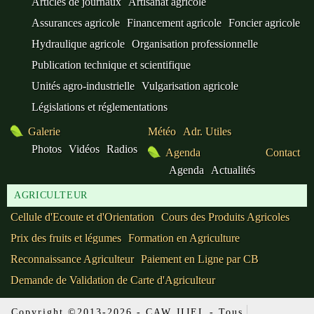
Articles de journaux
Artisanat agricole
Assurances agricole
Financement agricole
Foncier agricole
Hydraulique agricole
Organisation professionnelle
Publication technique et scientifique
Unités agro-industrielle
Vulgarisation agricole
Législations et réglementations
Galerie
Météo
Adr. Utiles
Photos
Vidéos
Radios
Agenda
Contact
Agenda
Actualités
AGRICULTEUR
Cellule d'Ecoute et d'Orientation
Cours des Produits Agricoles
Prix des fruits et légumes
Formation en Agriculture
Reconnaissance Agriculteur
Paiement en Ligne par CB
Demande de Validation de Carte d'Agriculteur
Copyright ©2013-2026 - CAW JIJEL - Tous