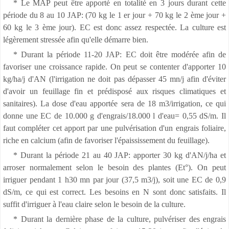
* Le MAP peut être apporté en totalité en 3 jours durant cette
période du 8 au 10 JAP: (70 kg le 1 er jour + 70 kg le 2 ème jour +
60 kg le 3 ème jour). EC est donc assez respectée. La culture est
légèrement stressée afin qu'elle démarre bien.
* Durant la période 11-20 JAP: EC doit être modérée afin de
favoriser une croissance rapide. On peut se contenter d'apporter 10
kg/ha/j d'AN (l'irrigation ne doit pas dépasser 45 mn/j afin d'éviter
d'avoir un feuillage fin et prédisposé aux risques climatiques et
sanitaires). La dose d'eau apportée sera de 18 m3/irrigation, ce qui
donne une EC de 10.000 g d'engrais/18.000 l d'eau= 0,55 dS/m. Il
faut compléter cet apport par une pulvérisation d'un engrais foliaire,
riche en calcium (afin de favoriser l'épaississement du feuillage).
* Durant la période 21 au 40 JAP: apporter 30 kg d'AN/j/ha et
arroser normalement selon le besoin des plantes (Et°). On peut
irriguer pendant 1 h30 mn par jour (37,5 m3/j), soit une EC de 0,9
dS/m, ce qui est correct. Les besoins en N sont donc satisfaits. Il
suffit d'irriguer à l'eau claire selon le besoin de la culture.
* Durant la dernière phase de la culture, pulvériser des engrais