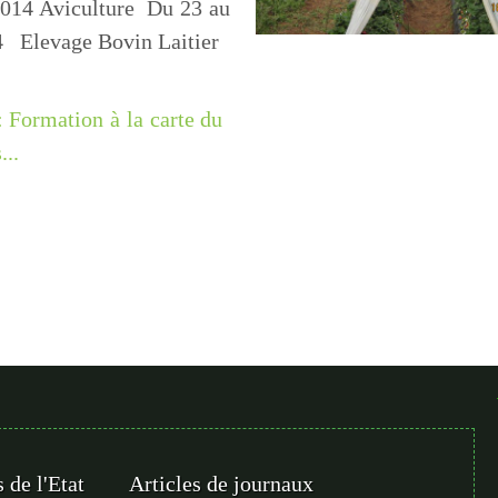
014 Aviculture Du 23 au
 Elevage Bovin Laitier
 : Formation à la carte du
...
 de l'Etat
Articles de journaux