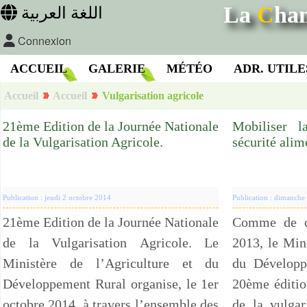
La
C
ha
اللغة العربية
Connexion
ACCUEIL
GALERIE
MÉTÉO
ADR. UTILE
Accueil
Accueil
Vulgarisation agricole
21ème Edition de la Journée Nationale
Mobiliser l
de la Vulgarisation Agricole.
sécurité alim
Publication : jeudi 2 octobre 2014
Publication : dimanch
21ème Edition de la Journée Nationale
Comme de co
de la Vulgarisation Agricole. Le
2013, le Mini
Ministère de l’Agriculture et du
du Développ
Développement Rural organise, le 1er
20ème éditio
octobre 2014, à travers l’ensemble des
de la vulgar