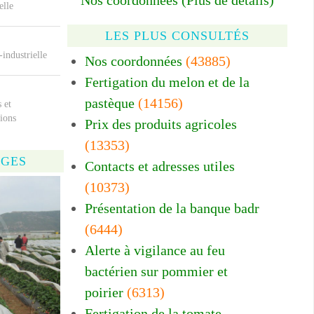
Nos coordonnées (Plus de détails)
elle
LES PLUS CONSULTÉS
-industrielle
Nos coordonnées
(43885)
Fertigation du melon et de la
pastèque
(14156)
 et
ions
Prix des produits agricoles
(13353)
AGES
Contacts et adresses utiles
(10373)
Présentation de la banque badr
(6444)
Alerte à vigilance au feu
bactérien sur pommier et
poirier
(6313)
Fertigation de la tomate