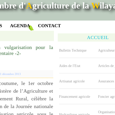
mbre d'
A
griculture de la
W
ila
S
AGENDA
CONTACT
ACCUEIL
a vulgarisation pour la
Bulletin Technique
Agriculteur
entaire -2-
Aides de l'Etat
Articles de
e 1 décembre 2013
Artisanat agricole
Assurances 
utume, le 1er octobre
stère de l’Agriculture et
Financement agricole
Foncier agr
ement Rural, célèbre la
n de la Journée nationale
Organisatio
isation agricole, sous le
Hydraulique agricole