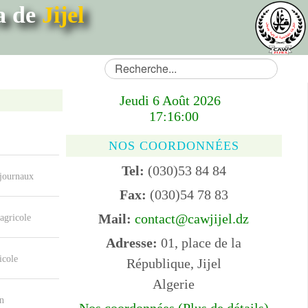
ya de
Jijel
Jeudi 6 Août 2026
17:16:00
NOS COORDONNÉES
Tel:
(030)53 84 84
 journaux
Fax:
(030)54 78 83
Mail:
contact@cawjijel.dz
agricole
Adresse:
01, place de la
icole
République, Jijel
Algerie
n