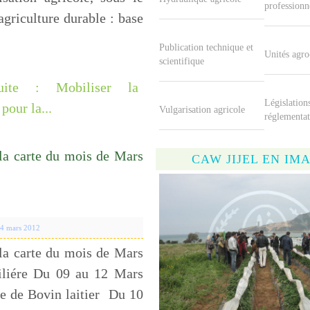
professionn
griculture durable : base
Publication technique et
Unités agro
scientifique
uite : Mobiliser la
Législations
pour la...
Vulgarisation agricole
réglementat
la carte du mois de Mars
CAW JIJEL EN IM
 4 mars 2012
la carte du mois de Mars
iliére Du 09 au 12 Mars
 de Bovin laitier Du 10